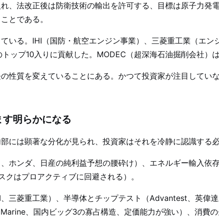
れ、法改正後は防衛技術の輸出を許可する、目標は原子力発電
ることである。
ている。IHI（国防・航空エンジン事業）、三菱重工業（エン
トップ10入りに貢献した。MODEC（超深海石油掘削会社）
長の性質を変えていることにある。かつて投資家が注目してい
ます明らかになる
内部には顕著な分化が見られ、投資家はそれを冷静に認識する
、ホンダ、日産の純利益予想の腰砕け）、エネルギー輸入依存
定リスクはプロアクティブに回避される）。
I、三菱重工業）、半導体とチップテスト（Advantest、英
 Marine、国内ビッグ3の寡占構造、定価能力が強い）、消費の