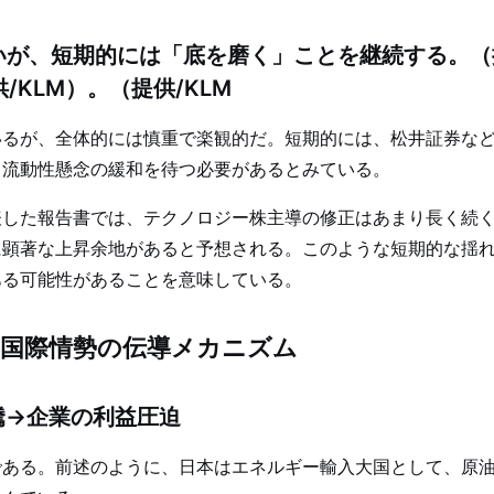
いが、短期的には「底を磨く」ことを継続する。（
/KLM）。（提供/KLM
るが、全体的には慎重で楽観的だ。短期的には、松井証券など
、流動性懸念の緩和を待つ必要があるとみている。
した報告書では、テクノロジー株主導の修正はあまり長く続く
に顕著な上昇余地があると予想される。このような短期的な揺
ある可能性があることを意味している。
と国際情勢の伝導メカニズム
騰→企業の利益圧迫
である。前述のように、日本はエネルギー輸入大国として、原