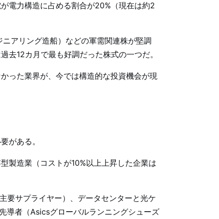
が電力構造に占める割合が20%（現在は約2
ジニアリング造船）などの軍需関連株が堅調
は過去12カ月で最も好調だった株式の一つだ。
なかった業界が、今では構造的な投資機会が現
必要がある。
型製造業（コストが10%以上上昇した企業は
偉達主要サプライヤー）、データセンターと光ケ
先導者（Asicsグローバルランニングシューズ