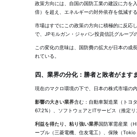
政策方向には、自国の国防工業の建設に力を入
倍）を超え、エネルギーの対外依存を低減す
市場はすでにこの政策の方向に積極的に反応し
で、JPモルガン・ジャパン投資信託グループの
この変化の意味は、国防費の拡大が日本の成
れている。
四、業界の分化：勝者と敗者がます
現在のマクロ環境の下で、日本の株式市場の
影響の大きい業界
含む：自動車製造業（トヨタ
67.2%）、ソフトウェアとITサービス（推
利益を得たり、粘り強い業界
国防軍需産業（H
ーブル（三菱電機、住友電工）、保険（Tokio