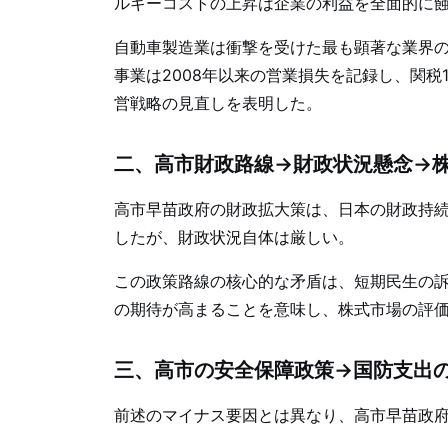
ルギーコストの上昇は企業の利益を全面的に
自動車製造業は衝撃を受けた最も顕著な業界
事業は2008年以来の営業損失を記録し、関税
営戦略の見直しを表明した。
二、高市財政路線→財政状況懸念→
高市早苗政府の財政拡大策は、日本の財政持
したが、財政状況自体は厳しい。
この政策路線の核心的な矛盾は、短期民生の
の期待が高まることを意味し、株式市場の評
三、高市の安全保障政策→国防支出
前述のマイナス要因とは異なり、高市早苗政