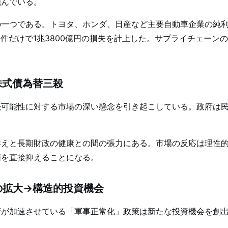
蝕んでいる。
の一つである。トヨタ、ホンダ、日産など主要自動車企業の純
1件だけで1兆3800億円の損失を計上した。サプライチェー
株式債為替三殺
続可能性に対する市場の深い懸念を引き起こしている。政府は
訴えと長期財政の健康との間の張力にある。市場の反応は理性
価を直接抑えることになる。
の拡大→構造的投資機会
府が加速させている「軍事正常化」政策は新たな投資機会を創