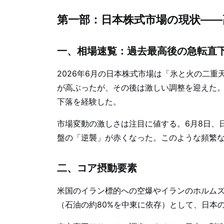
第一部：日本株式市場の現状――
一、相場速覧：過去最高後の急転直
2026年6月の日本株式市場は「氷と火の二重
が高ぶったが、その後は激しい調整を迎えた。6月
下落を経験した。
市場変動の激しさは注目に値する。6月8日、日経
盤の「逆襲」が赤くなった。このような頻繁
二、コア摂動要素
米国のイラン標的への空爆やイランのホルム
（石油の約80%を中東に依存）として、日本