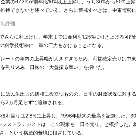
業の67.2%が前年比10%以上上昇し、うち30%から50%上
か維持できないと述べている。さらに警戒すべきは、中東情勢
抑制評価
合でさらに利上げし、年末までに金利を1.25%に引き上げる可
価の科学技術株に二重の圧力をかけることになる。
プレートの年内の上昇幅が大きすぎるため、利益確定売りは中
3%を割り込み、日株の「大盤振る舞い」を招いた。
的には民生圧力の緩和に役立つものの、日本の財政状況に対す
トから2カ月足らずで追加される。
債利回りは2.8%に上昇し、1996年以来の最高を記録した、
チーフストラテジストは、この現象を「日本売り」と概括した。
さ」という構造的苦境に根ざしている。