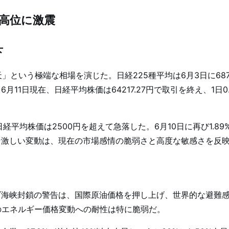
高位に激震
下
天」という極端な相場を演じた。日経225種平均は6月3日に6
11日現在、日経平均株価は64217.27円で取引を終え、1日
平均株価は2500円を超えて急落した。6月10日に再び1.89
な激しい変動は、現在の市場感情の脆弱さと高度な敏感さを反
ズ海峡封鎖の警告は、国際原油価格を押し上げ、世界的な避難
のエネルギー価格変動への耐性は特に脆弱だ。