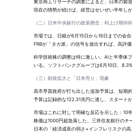
東京商工リサーチの調査によると、日本の製造企
現在の情勢が続けば、経営はせいぜい半年し
（二）日米中央銀行の政策懸念：利上げ期待
市場では、日銀が6月15日から16日までの会
FRBが「タカ派」の信号を放出すれば、高評
科学技術株の調整は特に激しい。AIと半導体
いる。ソフトバンクグループは6月10日、8.
（三）財政拡大と「日本売り」現象
高市早苗政府が打ち出した追加予算は、短期
予算は記録的な122.31兆円に達し、スター
市場はこれに対して明確な反応を示した：10年
株価は1000円超急落した。三井住友銀行の
日本の「経済成長の弱さ+インフレリスクの高