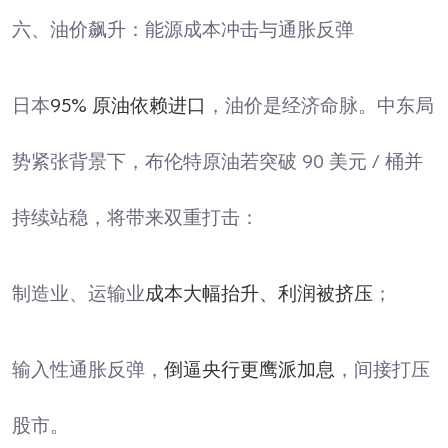
六、油价飙升：能源成本冲击与通胀反弹
日本
95% 原油依赖进口
，油价是经济命脉。中东局
势紧张背景下，布伦特原油若突破 90 美元 / 桶并
持续站稳，将带来双重打击：
制造业、运输业
成本大幅抬升、利润被挤压
；
输入性通胀反弹，
倒逼央行更鹰派加息
，间接打压
股市。