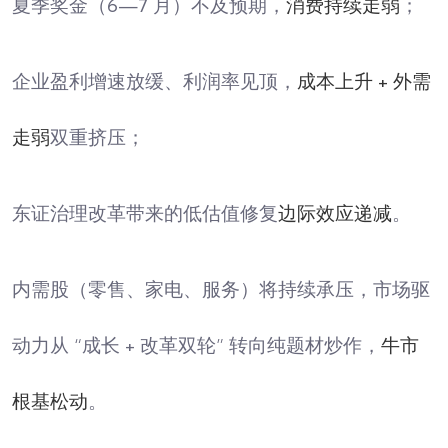
夏季奖金（6—7 月）不及预期，
消费持续走弱
；
企业盈利增速放缓、利润率见顶，
成本上升 + 外需
走弱
双重挤压；
东证治理改革带来的低估值修复
边际效应递减
。
内需股（零售、家电、服务）将持续承压，市场驱
动力从 “成长 + 改革双轮” 转向纯题材炒作，
牛市
根基松动
。