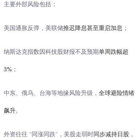
主要外部风险包括：
美国通胀反弹，美联储
推迟降息甚至重启加息
；
纳斯达克指数因科技股财报不及预期
单周跌幅超
3%
；
中东、俄乌、台海等地缘风险升级，
全球避险情绪
飙升
。
外资往往 “同涨同跌”，美股走弱时
同步减持日股
，